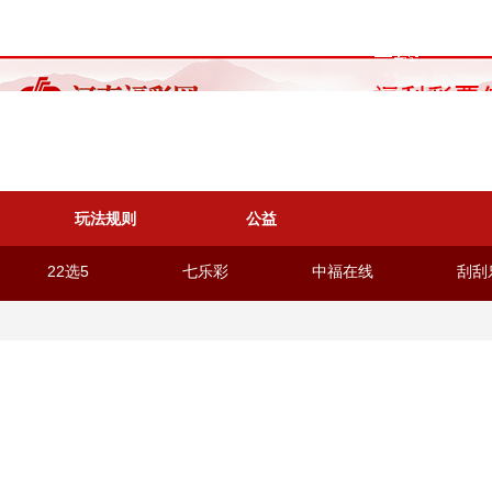
玩法规则
公益
22选5
七乐彩
中福在线
刮刮
您现在所在的位置：河南
福彩网
>福彩新闻>公益新闻
公益新闻
中国福利彩票：以爱之名 关注贫困
编辑：河南福彩 点击：