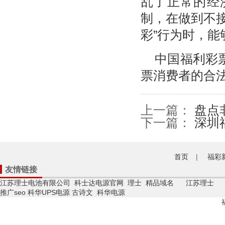
乱了正常的经
制，在做到不
彩”行为时，
中国福利彩
票消费者的合
上一篇：
盘点
下一篇：
深圳
首页
|
福彩
友情链接
江苏理士电池有限公司
科士达电源官网
理士
精品域名
江苏理士
推广seo
科华UPS电源
古诗文
科华电源