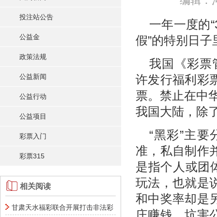
编辑：
投注站公告
一年一度的“
公益金
假”的特别日
政策法规
我国《彩票
公益新闻
许发行福利彩
票。禁止在中
公益行动
我国大陆，除了
公益项目
“黑彩”主
彩票入门
准，私自制作
彩票315
是指个人或团
玩法，也就是
相关阅读
和中奖率却是
甘肃天水福彩联合开展打击非法彩
庄赚钱，坑害