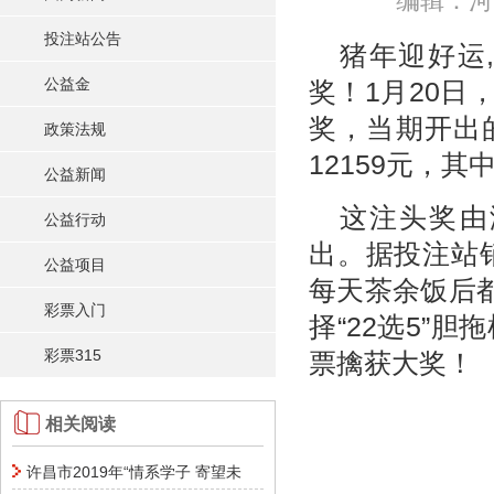
编辑：河
投注站公告
猪年迎好运
公益金
奖！1月20日，
奖，当期开出的
政策法规
12159元，
公益新闻
这注头奖由
公益行动
出。据投注站
公益项目
每天茶余饭后
彩票入门
择“22选5”
彩票315
票擒获大奖！
相关阅读
许昌市2019年“情系学子 寄望未