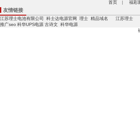
首页
|
福彩
友情链接
江苏理士电池有限公司
科士达电源官网
理士
精品域名
江苏理士
推广seo
科华UPS电源
古诗文
科华电源